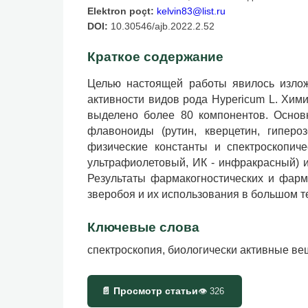
Elektron poçt:
kelvin83@list.ru
DOI:
10.30546/ajb.2022.2.52
Краткое содержание
Целью настоящей работы явилось излож
активности видов рода Hypericum L. Хим
выделено более 80 компонентов. Основ
флавоноиды (рутин, кверцетин, гиперо
физические константы и спектроскопи
ультрафиолетовый, ИК - инфракрасный) и
Результаты фармакогностических и фарм
зверобоя и их использования в большом 
Ключевые слова
спектроскопия, биологически активные ве
📄 Просмотр статьи
👁
326