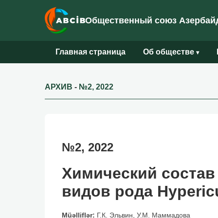
Общественный союз Азербайд
Главная страница
Об обществе
▾
АРХИВ
-
№2, 2022
№2, 2022
Химический состав
видов рода Hyperic
Müəlliflər:
Г.К. Эльвин, У.М. Маммадова