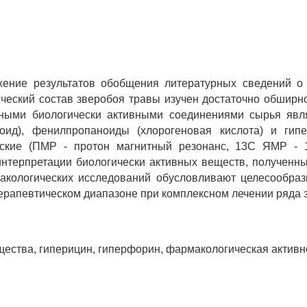
ение результатов обобщения литературных сведений о 
ический состав зверобоя травы изучен достаточно обширно
ными биологически активными соединениями сырья явля
зоид), фенилпропаноиды (хлорогеновая кислота) и ги
ческие (ПМР - протон магнитный резонанс, 13С ЯМР - 
нтерпретации биологически активных веществ, полученны
акологических исследований обусловливают целесообраз
терапевтическом диапазоне при комплексном лечении ряда 
щества, гиперицин, гиперфорин, фармакологическая активн