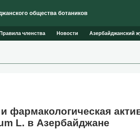
жанского общества ботаников
Правила членства
Новости
Азербайджанский ж
 и фармакологическая акти
um L. в Азербайджане