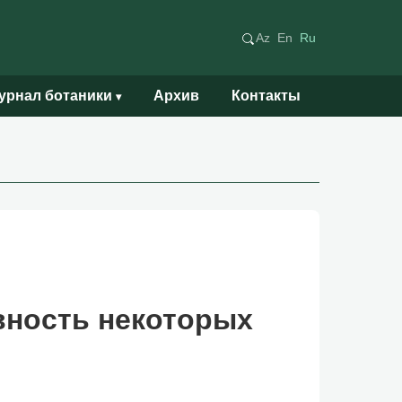
Az
En
Ru
урнал ботаники
Архив
Контакты
▾
вность некоторых