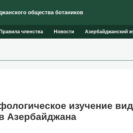
жанского общества ботаников
Правила членства
Новости
Азербайджанский ж
ологическое изучение видо
в Азербайджана