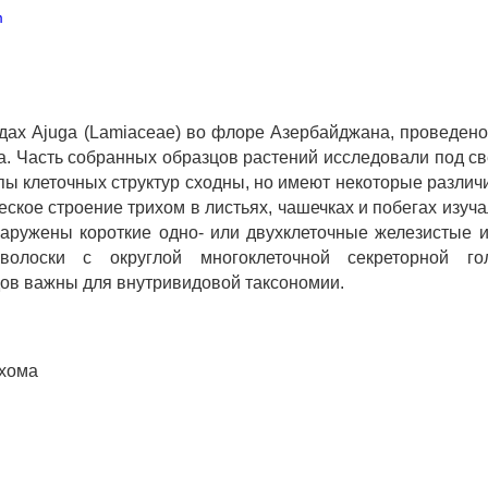
m
идах Ajuga (Lamiaceae) во флоре Азербайджана, проведено
. Часть собранных образцов растений исследовали под све
ипы клеточных структур сходны, но имеют некоторые различ
еское строение трихом в листьях, чашечках и побегах изу
наружены короткие одно- или двухклеточные железистые и
волоски с округлой многоклеточной секреторной г
ов важны для внутривидовой таксономии.
ихома