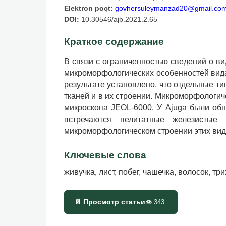
Elektron poçt:
govhersuleymanzad20@gmail.co
DOI:
10.30546/ajb.2021.2.65
Краткое содержание
В связи с ограниченностью сведений о в
микроморфологических особенностей вида
результате установлено, что отдельные т
тканей и в их строении. Микроморфологич
микроскопа JEOL-6000. У Ajuga были об
встречаются пелитатные железистые 
микроморфологическом строении этих вид
Ключевые слова
живучка, лист, побег, чашечка, волосок, тр
📄 Просмотр статьи
👁
343