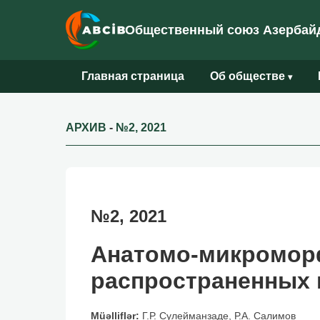
Общественный союз Азербайд
Главная страница
Об обществе
▾
АРХИВ
-
№2, 2021
№2, 2021
Анатомо-микроморф
распространенных 
Müəlliflər:
Г.Р. Сулейманзаде, Р.А. Салимов