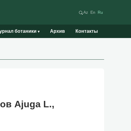
Az
En
Ru
урнал ботаники
Архив
Контакты
▾
в Ajuga L.,