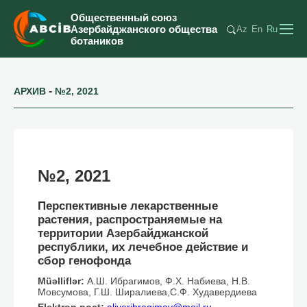
Общественный союз
Азербайджанского общества
Az
En
Ru
ботаников
-
АРХИВ
№2, 2021
№2, 2021
Перспективные лекарственные
растения, распространяемые на
территории Азербайджанской
республики, их лечебное действие и
сбор генофонда
Müəlliflər:
А.Ш. Ибрагимов, Ф.Х. Набиева, Н.В.
Мовсумова, Г.Ш. Ширалиева,С.Ф. Худавердиева