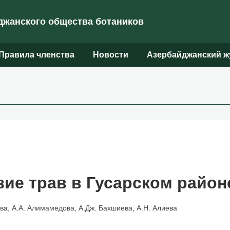
жанского общества ботаников
Правила членства
Новости
Азербайджанский ж
зие трав в Гусарском райо
ова, А.А. Алимамедова, А.Дж. Бахшиева, А.Н. Алиева