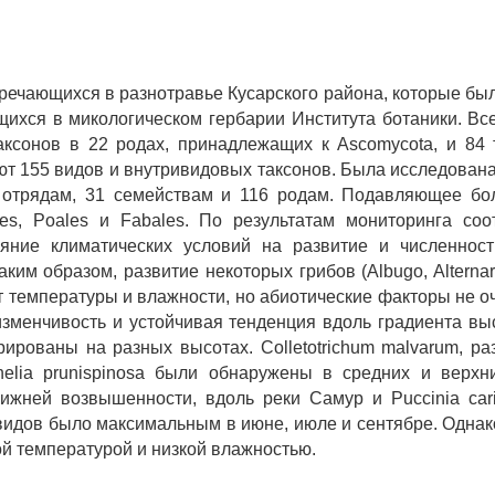
тречающихся в разнотравье Кусарского района, которые бы
щихся в микологическом гербарии Института ботаники. Вс
аксонов в 22 родах, принадлежащих к Ascomycota, и 84
ют 155 видов и внутривидовых таксонов. Была исследована
7 отрядам, 31 семействам и 116 родам. Подавляющее б
les, Poales и Fabales. По результатам мониторинга с
ияние климатических условий на развитие и численност
аким образом, развитие некоторых грибов (Albugo, Alternari
 от температуры и влажности, но абиотические факторы не о
ая изменчивость и устойчивая тенденция вдоль градиента 
ированы на разных высотах. Colletotrichum malvarum, раз
zschelia prunispinosa были обнаружены в средних и верхн
жней возвышенности, вдоль реки Самур и Puccinia car
видов было максимальным в июне, июле и сентябре. Однако
й температурой и низкой влажностью.