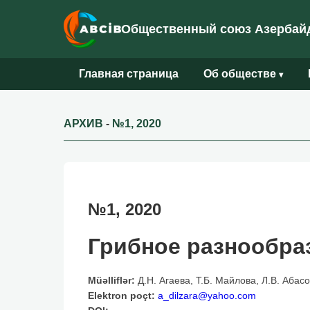
Общественный союз Азербайд
Главная страница
Об обществе
▾
АРХИВ
-
№1, 2020
№1, 2020
Грибное разнообра
Müəlliflər:
Д.Н. Агаева, Т.Б. Майлова, Л.В. Абас
Elektron poçt:
a_dilzara@yahoo.com