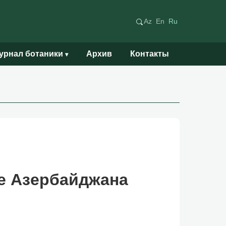
Az
En
Ru
урнал ботаники
Архив
Контакты
▾
не Азербайджана