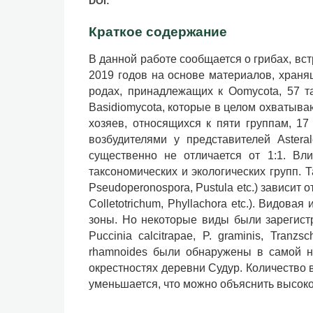
DOI:
Краткое содержание
В данной работе сообщается о грибах, вс
2019 годов на основе материалов, храня
родах, принадлежащих к Oomycota, 57 т
Basidiomycota, которые в целом охватыва
хозяев, относящихся к пяти группам, 1
возбудителями у представителей Astera
существенно не отличается от 1:1. Вл
таксономических и экологических групп. Т
Pseudoperonospora, Pustula etc.) зависит
Colletotrichum, Phyllachora etc.). Видов
зоны. Но некоторые виды были зарегистр
Puccinia calcitrapae, P. graminis, Tran
rhamnoides были обнаружены в самой ни
окрестностях деревни Судур. Количество 
уменьшается, что можно объяснить высоко