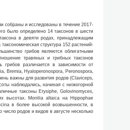
ли собраны и исследованы в течение 2017-
его было определено 14 таксонов в шести
 таксона в девяти родах, принадлежащим
 таксономическая структура 152 растений-
ольшинство грибов являются облигатными
оотношение травяных и грибных таксонов
ь грибов различается в зависимости от
a, Bremia, Hyaloperonospora, Peronospora,
чень важны для развития родов (Claviceps,
высоты наблюдались, начиная с низкогорной
личные таксоны Erysiphe, Golovinomyces,
их высотах. Monilia altaica на Hippophae
icina в более высокой возвышенности, в
 число родов и видов в августе несколько