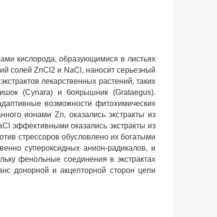
ами кислорода, образующимися в листьях
ий солей ZnCl2 и NaCl, наносит серьезный
экстрактов лекарственных растений, таких
ртишок (Cynara) и боярышник (Grataegus).
 адаптивные возможности фитохимических
нного ионами Zn, оказались экстракты из
NaCl эффективными оказались экстракты из
ротив стрессоров обусловлено их богатыми
венно супероксидных анион-радикалов, и
льку фенольные соединения в экстрактах
анс донорной и акцепторной сторон цепи