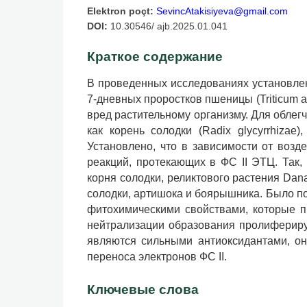
Elektron poçt:
SevincAtakisiyeva@gmail.com
DOI:
10.30546/ ajb.2025.01.041
Краткое содержание
В проведенных исследованиях установле
7-дневных проростков пшеницы (Triticum 
вред растительному организму. Для облег
как корень солодки (Radix glycyrrhizae)
Установлено, что в зависимости от воз
реакций, протекающих в ФС II ЭТЦ. Так,
корня солодки, реликтового растения Dan
солодки, артишока и боярышника. Было по
фитохимическими свойствами, которые п
нейтрализации образования пролифериру
являются сильными антиоксидантами, он
переноса электронов ФС II.
Ключевые слова