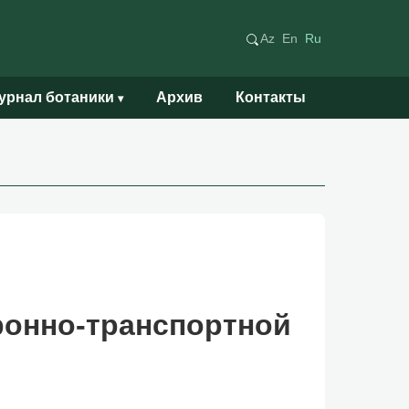
Az
En
Ru
урнал ботаники
Архив
Контакты
▾
ронно-транспортной