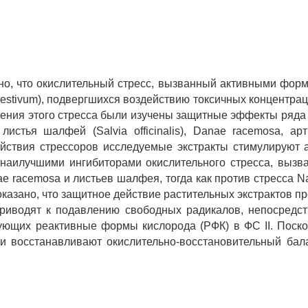
но, что окислительный стресс, вызванный активными форм
aestivum), подвергшихся воздействию токсичных концентрац
чения этого стресса были изучены защитные эффекты ряда 
, листья шалфей (Salvia officinalis), Danae racemosa, а
действия стрессоров исследуемые экстракты стимулируют
 наилучшими ингибиторами окислительного стресса, вызва
ae racemosa и листьев шалфея, тогда как против стресса 
казано, что защитное действие растительных экстрактов п
риводят к подавлению свободных радикалов, непосредст
ющих реактивные формы кислорода (РФК) в ФС II. Поско
и восстанавливают окислительно-восстановительный бал