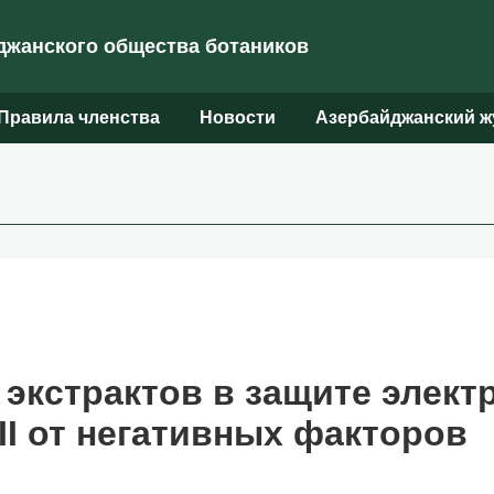
жанского общества ботаников
Правила членства
Новости
Азербайджанский ж
 экстрактов в защите элект
I от негативных факторов