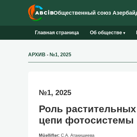
Общественный союз Азербайд
Главная страница
Об обществе
▾
АРХИВ
-
№1, 2025
№1, 2025
Роль растительных
цепи фотосистемы I
Müəlliflər:
C.А. Атакишиева