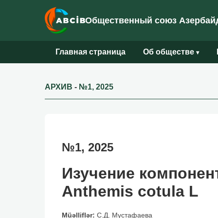
Общественный союз Азербайд
Главная страница
Об обществе
▾
АРХИВ
-
№1, 2025
№1, 2025
Изучение компонент
Anthemis cotula L
Müəlliflər:
С.Д. Мустафаева