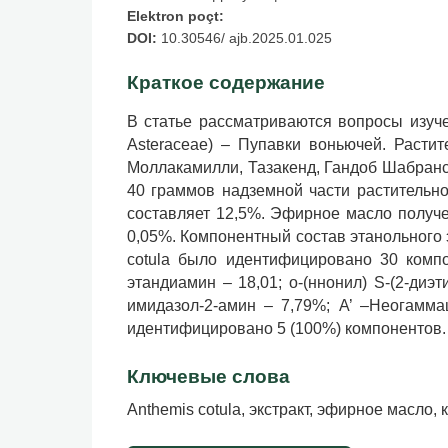
Elektron poçt:
DOI:
10.30546/ ajb.2025.01.025
Краткое содержание
В статье рассматриваются вопросы изуче
Asteraceae) – Пупавки воньючей. Расти
Моллакамилли, Тазакенд, Гандоб Шабранско
40 граммов надземной части растительно
составляет 12,5%. Эфирное масло получе
0,05%. Компонентный состав этанольного 
cotula было идентифицировано 30 компон
этандиамин – 18,01; о-(ннонил) S-(2-диэ
имидазол-2-амин – 7,79%; A’ –Неогаммаце
идентифицировано 5 (100%) компонентов.
Ключевые слова
Anthemis cotula, экстракт, эфирное масло,