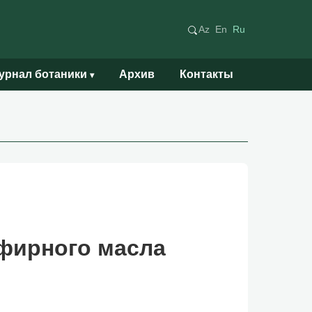
Az
En
Ru
урнал ботаники
Архив
Контакты
▾
эфирного масла