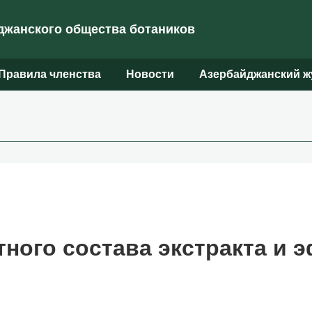
жанского общества ботаников
Правила членства
Новости
Азербайджанский ж
ного состава экстракта и 