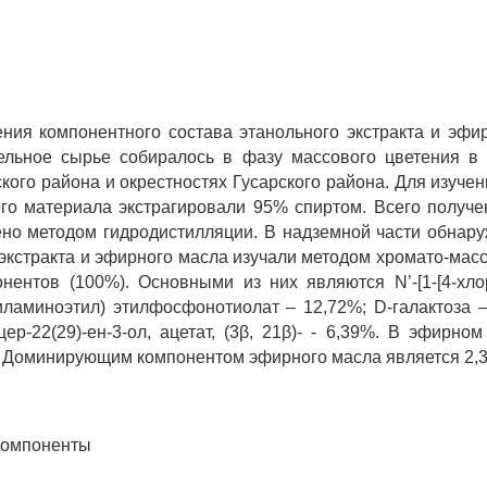
ния компонентного состава этанольного экстракта и эфирн
тельное сырье собиралось в фазу массового цветения в 
го района и окрестностях Гусарского района. Для изучени
го материала экстрагировали 95% спиртом. Всего получе
но методом гидродистилляции. В надземной части обнару
экстракта и эфирного масла изучали методом хромато-масс-
ентов (100%). Основными из них являются N’-[1-[4-хлорф
тиламиноэтил) этилфосфонотиолат – 12,72%; D-галактоза –
р-22(29)-ен-3-ол, ацетат, (3β, 21β)- - 6,39%. В эфирном
 Доминирующим компонентом эфирного масла является 2,3
 компоненты