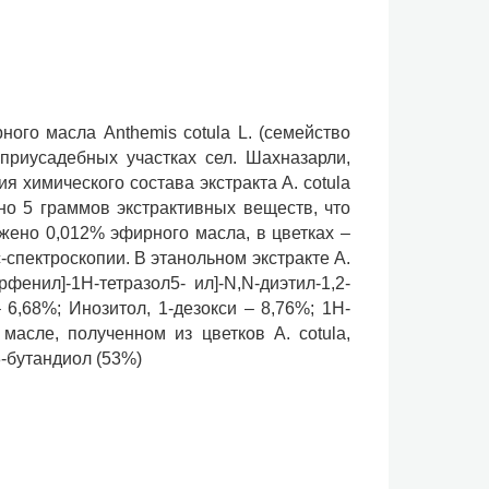
ого масла Anthemis cotula L. (семейство
приусадебных участках сел. Шахназарли,
я химического состава экстракта A. cotula
но 5 граммов экстрактивных веществ, что
жено 0,012% эфирного масла, в цветках –
спектроскопии. В этанольном экстракте A.
енил]-1H-тетразол5- ил]-N,N-диэтил-1,2-
 6,68%; Инозитол, 1-дезокси – 8,76%; 1H-
 масле, полученном из цветков A. cotula,
-бутандиол (53%)