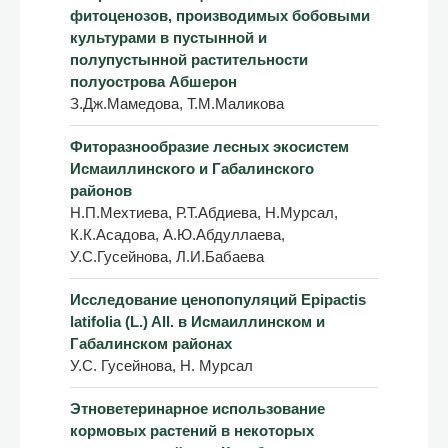
фитоценозов, производимых бобовыми
культурами в пустынной и
полупустынной растительности
полуострова Абшерон
З.Дж.Мамедова, Т.М.Маликова
Фиторазнообразие лесных экосистем
Исмаиллинского и Габалинского
районов
Н.П.Мехтиева, Р.Т.Абдиева, Н.Мурсал,
К.К.Асадова, А.Ю.Абдуллаева,
У.С.Гусейнова, Л.И.Бабаева
Исследование ценопопуляций Epipactis
latifolia (L.) All. в Исмаиллинском и
Габалинском районах
У.С. Гусейнова, Н. Мурсал
Этноветеринарное использование
кормовых растений в некоторых