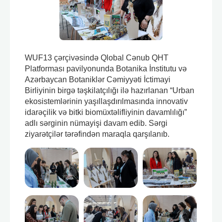
WUF13 çərçivəsində Qlobal Cənub QHT
Platforması pavilyonunda Botanika İnstitutu və
Azərbaycan Botaniklər Cəmiyyəti İctimayi
Birliyinin birgə təşkilatçılığı ilə hazırlanan “Urban
ekosistemlərinin yaşıllaşdırılmasında innovativ
idarəçilik və bitki biomüxtəlifliyinin davamlılığı”
adlı sərginin nümayişi davam edib. Sərgi
ziyarətçilər tərəfindən maraqla qarşılanıb.