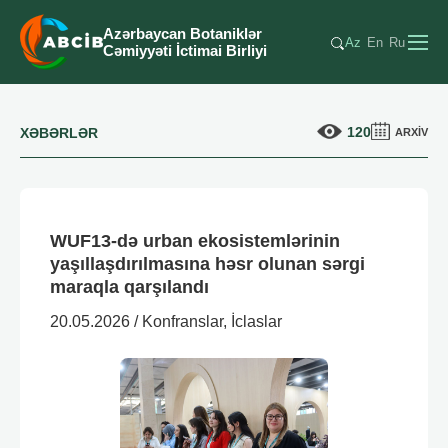
Azərbaycan Botaniklər
Az
En
Ru
Cəmiyyəti İctimai Birliyi
120
XƏBƏRLƏR
ARXİV
WUF13-də urban ekosistemlərinin
yaşıllaşdırılmasına həsr olunan sərgi
maraqla qarşılandı
20.05.2026 / Konfranslar, İclaslar