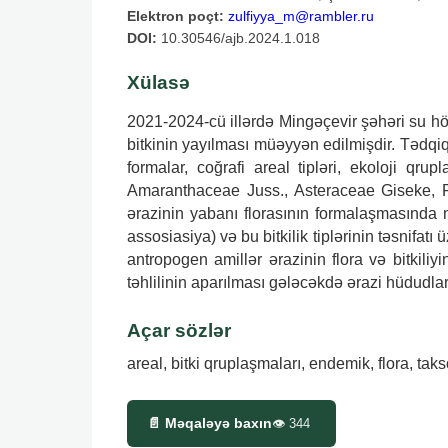
Elektron poçt:
zulfiyya_m@rambler.ru
DOI:
10.30546/ajb.2024.1.018
Xülasə
2021-2024-cü illərdə Mingəçevir şəhəri su höv
bitkinin yayılması müəyyən edilmişdir. Tədqiq
formalar, coğrafi areal tipləri, ekoloji q
Amaranthaceae Juss., Asteraceae Giseke, Fa
ərazinin yabanı florasının formalaşmasında müə
assosiasiya) və bu bitkilik tiplərinin təsnifa
antropogen amillər ərazinin flora və bitkiliy
təhlilinin aparılması gələcəkdə ərazi hüdudlar
Açar sözlər
areal, bitki qruplaşmaları, endemik, flora, tak
📄 Məqaləyə baxın
👁
344