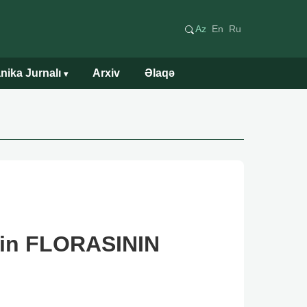
Az
En
Ru
nika Jurnalı
Arxiv
Əlaqə
▾
rin FLORASININ