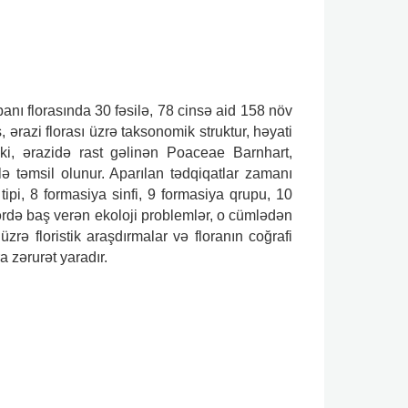
anı florasında 30 fəsilə, 78 cinsə aid 158 növ
ərazi florası üzrə taksonomik struktur, həyati
 ki, ərazidə rast gəlinən Poaceae Barnhart,
 təmsil olunur. Aparılan tədqiqatlar zamanı
 tipi, 8 formasiya sinfi, 9 formasiya qrupu, 10
rlərdə baş verən ekoloji problemlər, o cümlədən
zrə floristik araşdırmalar və floranın coğrafi
a zərurət yaradır.