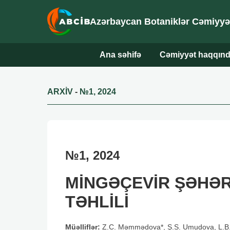
Azərbaycan Botaniklər Cəmiyyəti
Ana səhifə
Cəmiyyət haqqın
ARXİV
-
№1, 2024
№1, 2024
MİNGƏÇEVİR ŞƏHƏRİ 
TƏHLİLİ
Müəlliflər:
Z.C. Məmmədova*, Ş.S. Umudova, L.