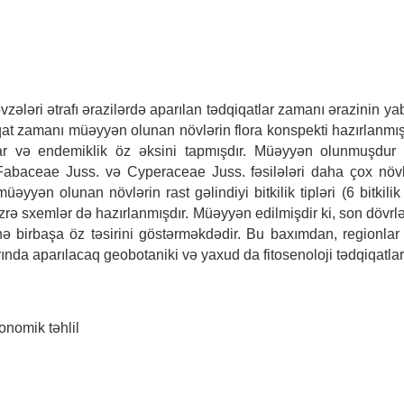
zələri ətrafı ərazilərdə aparılan tədqiqatlar zamanı ərazinin yab
at zamanı müəyyən olunan növlərin flora konspekti hazırlanmış, 
ruplar və endemiklik öz əksini tapmışdır. Müəyyən olunmuşdur
baceae Juss. və Cyperaceae Juss. fəsilələri daha çox növlə
yyən olunan növlərin rast gəlindiyi bitkilik tipləri (6 bitkilik
tı üzrə sxemlər də hazırlanmışdır. Müəyyən edilmişdir ki, son döv
inə birbaşa öz təsirini göstərməkdədir. Bu baxımdan, regionlar ü
ında aparılacaq geobotaniki və yaxud da fitosenoloji tədqiqatlar
sonomik təhlil