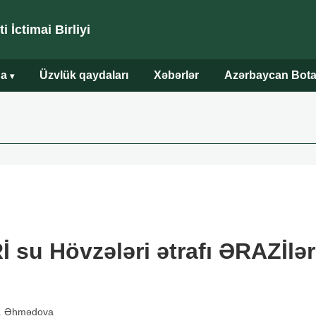
 İctimai Birliyi
da
Üzvlük qaydaları
Xəbərlər
Azərbaycan Bota
▾
su Hövzələri ətrafı ƏRAZİlə
B. Əhmədova