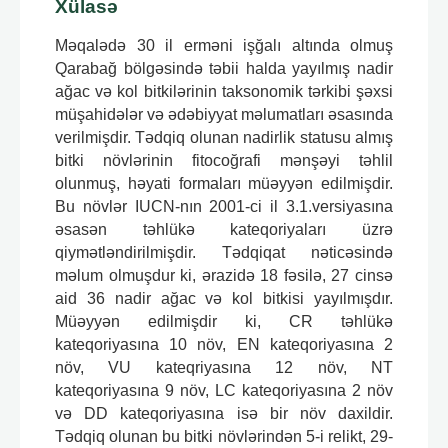
Xülasə
Məqalədə 30 il erməni işğalı altında olmuş
Qarabağ bölgəsində təbii halda yayılmış nadir
ağac və kol bitkilərinin taksonomik tərkibi şəxsi
müşahidələr və ədəbiyyat məlumatları əsasında
verilmişdir. Tədqiq olunan nadirlik statusu almış
bitki növlərinin fitocoğrafi mənşəyi təhlil
olunmuş, həyati formaları müəyyən edilmişdir.
Bu növlər IUCN-nın 2001-ci il 3.1.versiyasına
əsasən təhlükə kateqoriyaları üzrə
qiymətləndirilmişdir. Tədqiqat nəticəsində
məlum olmuşdur ki, ərazidə 18 fəsilə, 27 cinsə
aid 36 nadir ağac və kol bitkisi yayılmışdır.
Müəyyən edilmişdir ki, CR təhlükə
kateqoriyasına 10 növ, EN kateqoriyasına 2
növ, VU kateqriyasına 12 növ, NT
kateqoriyasına 9 növ, LC kateqoriyasına 2 növ
və DD kateqoriyasına isə bir növ daxildir.
Tədqiq olunan bu bitki növlərindən 5-i relikt, 29-