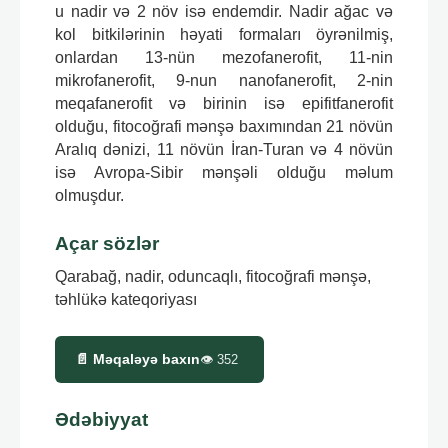
u nadir və 2 növ isə endemdir. Nadir ağac və
kol bitkilərinin həyati formaları öyrənilmiş,
onlardan 13-nün mezofanerofit, 11-nin
mikrofanerofit, 9-nun nanofanerofit, 2-nin
meqafanerofit və birinin isə epifitfanerofit
olduğu, fitocoğrafi mənşə baxımından 21 növün
Aralıq dənizi, 11 növün İran-Turan və 4 növün
isə Avropa-Sibir mənşəli olduğu məlum
olmuşdur.
Açar sözlər
Qarabağ, nadir, oduncaqlı, fitocoğrafi mənşə,
təhlükə kateqoriyası
📄 Məqaləyə baxın
👁
352
Ədəbiyyat