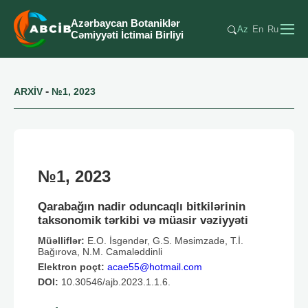
Azərbaycan Botaniklər
Az
En
Ru
Cəmiyyəti İctimai Birliyi
-
ARXİV
№1, 2023
№1, 2023
Qarabağın nadir oduncaqlı bitkilərinin
taksonomik tərkibi və müasir vəziyyəti
Müəlliflər:
E.O. İsgəndər, G.S. Məsimzadə, T.İ.
Bağırova, N.M. Camaləddinli
Elektron poçt:
acae55@hotmail.com
DOI:
10.30546/ajb.2023.1.1.6.