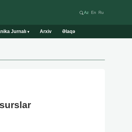
Az
En
Ru
nika Jurnalı
Arxiv
Əlaqə
▾
surslar