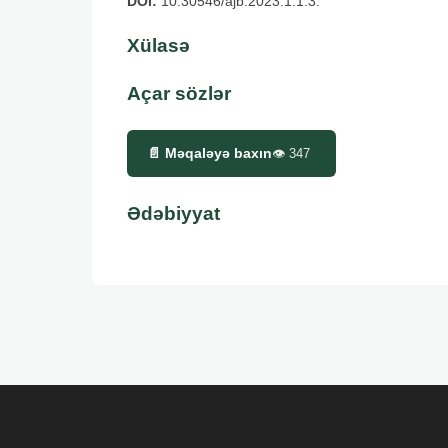
DOI:
10.30546/ajb.2023.1.1.3.
Xülasə
Açar sözlər
📄 Məqaləyə baxın
👁
347
Ədəbiyyat