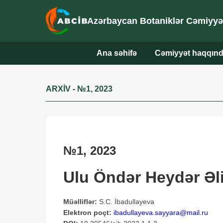
Azərbaycan Botaniklər Cəmiyyəti
Ana səhifə
Cəmiyyət haqqın
ARXİV
-
№1, 2023
№1, 2023
Ulu Öndər Heydər Əliy
Müəlliflər:
S.C. İbadullayeva
Elektron poçt:
ibadullayeva.sayyara@mail.ru