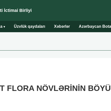
 İctimai Birliyi
da
Üzvlük qaydaları
Xəbərlər
Azərbaycan Bota
▾
KT FLORA NÖVLƏRİNİN BÖYÜ