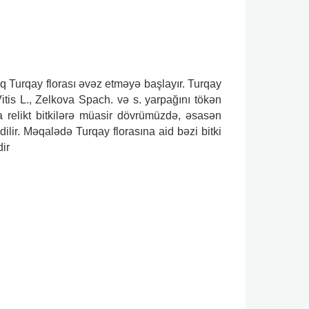
q Turqay florası əvəz etməyə başlayır. Turqay
Vitis L., Zelkova Spach. və s. yarpağını tökən
 relikt bitkilərə müasir dövrümüzdə, əsasən
ir. Məqalədə Turqay florasına aid bəzi bitki
dir