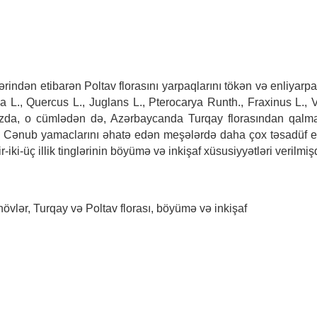
indən etibarən Poltav florasını yarpaqlarını tökən və enliyarpa
a L., Quercus L., Juglans L., Pterocarya Runth., Fraxinus L., 
fqazda, o cümlədən də, Azərbaycanda Turqay florasından qalma
Cənub yamaclarını əhatə edən meşələrdə daha çox təsadüf edil
r-iki-üç illik tinglərinin böyümə və inkişaf xüsusiyyətləri verilmiş
kt növlər, Turqay və Poltav florası, böyümə və inkişaf