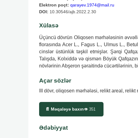
Elektron poçt:
qarayev.1974@mail.ru
DOI:
10.30546/ajb.2022.2.30
Xülasə
Üçüncü dövrün Oliqosen mərhələsinin əvvəllər
florasında Acer L., Fagus L., Ulmus L., Betul
cinslər üstünlük təşkil etmişlər. Şərqi Qa
Talışda, Kolxiddə və qismən Böyük Qafqazın 
növlərinin Abşeron şəraitində cücərtilərinin, bi
Açar sözlər
III dövr, oliqosen mərhələsi, relikt areal, reli
📄 Məqaləyə baxın
👁
351
Ədəbiyyat