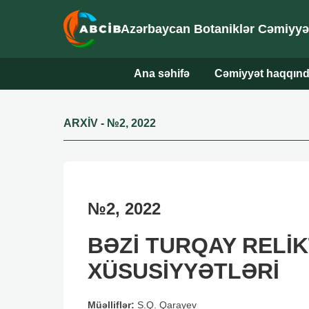
Azərbaycan Botaniklər Cəmiyyəti
Ana səhifə
Cəmiyyət haqqın
ARXİV
-
№2, 2022
№2, 2022
BƏZİ TURQAY RELİ
XÜSUSİYYƏTLƏRİ
Müəlliflər:
S.Q. Qarayev