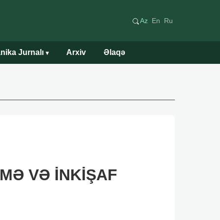
Az
En
Ru
nika Jurnalı
Arxiv
Əlaqə
▾
MƏ VƏ İNKİŞAF