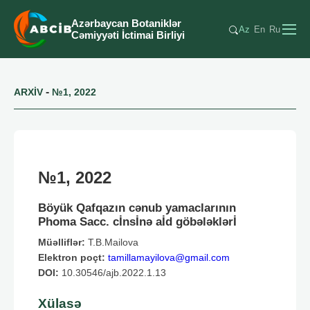
Azərbaycan Botaniklər
Az
En
Ru
Cəmiyyəti İctimai Birliyi
-
ARXİV
№1, 2022
№1, 2022
Böyük Qafqazın cənub yamaclarının
Phoma Sacc. cİnsİnə aİd göbələklərİ
Müəlliflər:
T.B.Mailova
Elektron poçt:
tamillamayilova@gmail.com
DOI:
10.30546/ajb.2022.1.13
Xülasə