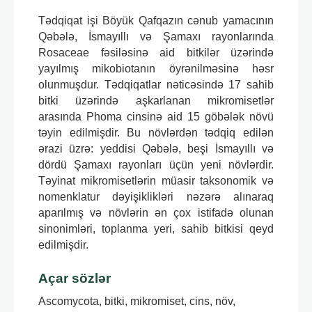
Tədqiqat işi Böyük Qafqazın cənub yamacının
Qəbələ, İsmayıllı və Şamaxı rayonlarında
Rosaceae fəsiləsinə aid bitkilər üzərində
yayılmış mikobiotanın öyrənilməsinə həsr
olunmuşdur. Tədqiqatlar nəticəsində 17 sahib
bitki üzərində aşkarlanan mikromisetlər
arasında Phoma cinsinə aid 15 göbələk növü
təyin edilmişdir. Bu növlərdən tədqiq edilən
ərazi üzrə: yeddisi Qəbələ, beşi İsmayıllı və
dördü Şamaxı rayonları üçün yeni növlərdir.
Təyinat mikromisetlərin müasir taksonomik və
nomenklatur dəyişiklikləri nəzərə alınaraq
aparılmış və növlərin ən çox istifadə olunan
sinonimləri, toplanma yeri, sahib bitkisi qeyd
edilmişdir.
Açar sözlər
Ascomycota, bitki, mikromiset, cins, növ,