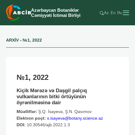
Azərbaycan Botaniklər
Az
En
Ru
Cəmiyyəti İctimai Birliyi
-
ARXİV
№1, 2022
№1, 2022
Kiçik Mərəzə və Daşgil palçıq
vulkanlarının bitki örtüyünün
öyrənilməsinə dair
Müəlliflər:
Ş.Q. İsayeva, Ş.N. Qasımov
Elektron poçt:
s.isayeva@botany.science.az
DOI:
10.30546/ajb.2022.1.3