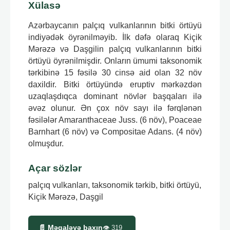
Xülasə
Azərbaycanın palçıq vulkanlarının bitki örtüyü
indiyədək öyrənilməyib. İlk dəfə olaraq Kiçik
Mərəzə və Daşgilin palçıq vulkanlarının bitki
örtüyü öyrənilmişdir. Onların ümumi taksonomik
tərkibinə 15 fəsilə 30 cinsə aid olan 32 növ
daxildir. Bitki örtüyündə eruptiv mərkəzdən
uzaqlaşdıqca dominant növlər başqaları ilə
əvəz olunur. Ən çox növ sayı ilə fərqlənən
fəsilələr Amaranthaceae Juss. (6 növ), Poaceae
Barnhart (6 növ) və Compositae Adans. (4 növ)
olmuşdur.
Açar sözlər
palçıq vulkanları, taksonomik tərkib, bitki örtüyü,
Kiçik Mərəzə, Daşgil
📄 Məqaləyə baxın
👁
319