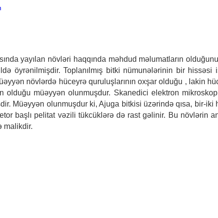
m
sında yayılan növləri haqqında məhdud məlumatların olduğunu 
ldə öyrənilmişdir. Toplanılmış bitki nümunələrinin bir hissəsi i
üəyyən növlərdə hüceyrə quruluşlarının oxşar olduğu , lakin hü
rin olduğu müəyyən olunmuşdur. Skanedici elektron mikroskop 
ir. Müəyyən olunmuşdur ki, Ajuga bitkisi üzərində qısa, bir-iki hü
r başlı pelitat vəzili tükcüklərə də rast gəlinir. Bu növlərin 
 malikdir.