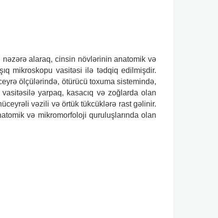
nəzərə alaraq, cinsin növlərinin anatomik və
şıq mikroskopu vasitəsi ilə tədqiq edilmişdir.
ceyrə ölçülərində, ötürücü toxuma sistemində,
vasitəsilə yarpaq, kasacıq və zoğlarda olan
ceyrəli vəzili və örtük tükcüklərə rast gəlinir.
anatomik və mikromorfoloji quruluşlarında olan