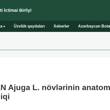
 İctimai Birliyi
da
Üzvlük qaydaları
Xəbərlər
Azərbaycan Bota
▾
N Ajuga L. növlərinin anatom
iqi