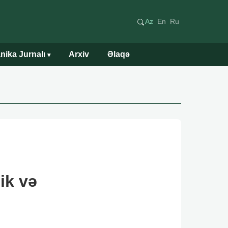
Az
En
Ru
nika Jurnalı
Arxiv
Əlaqə
▾
ik və