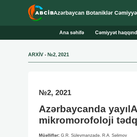
Azərbaycan Botaniklər Cəmiyyəti
Ana səhifə
Cəmiyyət haqqın
ARXİV
-
№2, 2021
№2, 2021
Azərbaycanda yayılA
mikromorofoloji tədq
Müəlliflər:
G.R. Süleymanzadə, R.A. Səlimov