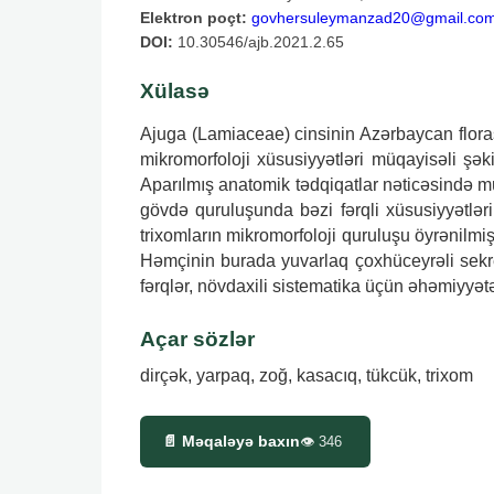
Elektron poçt:
govhersuleymanzad20@gmail.co
DOI:
10.30546/ajb.2021.2.65
Xülasə
Ajuga (Lamiaceae) cinsinin Azərbaycan flora
mikromorfoloji xüsusiyyətləri müqayisəli şəki
Aparılmış anatomik tədqiqatlar nəticəsində m
gövdə quruluşunda bəzi fərqli xüsusiyyətlə
trixomların mikromorfoloji quruluşu öyrənilmişd
Həmçinin burada yuvarlaq çoxhüceyrəli sekreto
fərqlər, növdaxili sistematika üçün əhəmiyyətə
Açar sözlər
dirçək, yarpaq, zoğ, kasacıq, tükcük, trixom
📄 Məqaləyə baxın
👁
346