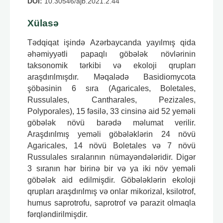
DOI:
10.30546/ajb.2021.2.44
Xülasə
Tədqiqat işində Azərbaycanda yayılmış qida
əhəmiyyətli papaqlı göbələk növlərinin
taksonomik tərkibi və ekoloji qrupları
araşdırılmışdır. Məqalədə Basidiomycota
şöbəsinin 6 sıra (Agaricales, Boletales,
Russulales, Cantharales, Pezizales,
Polyporales), 15 fəsilə, 33 cinsinə aid 52 yeməli
göbələk növü barədə məlumat verilir.
Araşdırılmış yeməli göbələklərin 24 növü
Agaricales, 14 növü Boletales və 7 növü
Russulales sıralarının nümayəndələridir. Digər
3 sıranın hər birinə bir və ya iki növ yeməli
göbələk aid edilmişdir. Göbələklərin ekoloji
qrupları araşdırılmış və onlar mikorizal, ksilotrof,
humus saprotrofu, saprotrof və parazit olmaqla
fərqləndirilmişdir.