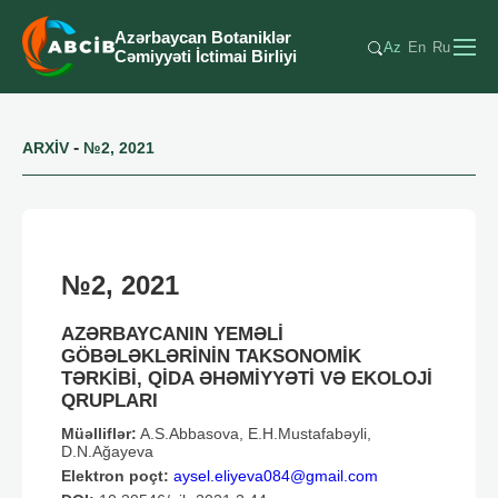
Azərbaycan Botaniklər
Az
En
Ru
Cəmiyyəti İctimai Birliyi
-
ARXİV
№2, 2021
№2, 2021
AZƏRBAYCANIN YEMƏLİ
GÖBƏLƏKLƏRİNİN TAKSONOMİK
TƏRKİBİ, QİDA ƏHƏMİYYƏTİ VƏ EKOLOJİ
QRUPLARI
Müəlliflər:
A.S.Abbasova, E.H.Mustafabəyli,
D.N.Ağayeva
Elektron poçt:
aysel.eliyeva084@gmail.com