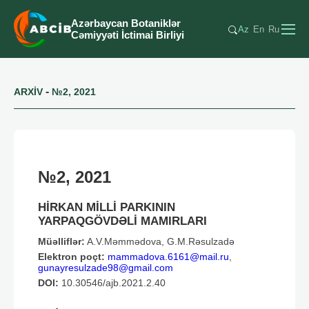
Azərbaycan Botaniklər
Az
En
Ru
Cəmiyyəti İctimai Birliyi
-
ARXİV
№2, 2021
№2, 2021
HİRKAN MİLLİ PARKININ
YARPAQGÖVDƏLİ MAMIRLARI
Müəlliflər:
A.V.Məmmədova, G.M.Rəsulzadə
Elektron poçt:
mammadova.6161@mail.ru
,
gunayresulzade98@gmail.com
DOI:
10.30546/ajb.2021.2.40