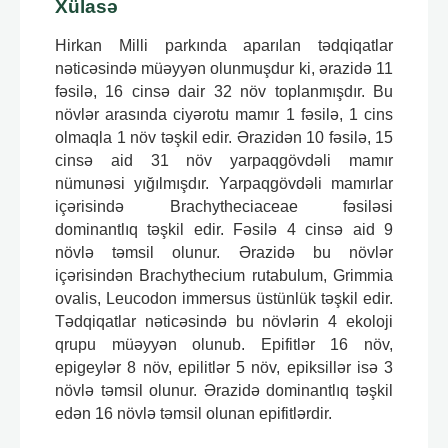
Xülasə
Hirkan Milli parkında aparılan tədqiqatlar
nəticəsində müəyyən olunmuşdur ki, ərazidə 11
fəsilə, 16 cinsə dair 32 növ toplanmışdır. Bu
növlər arasında ciyərotu mamır 1 fəsilə, 1 cins
olmaqla 1 növ təşkil edir. Ərazidən 10 fəsilə, 15
cinsə aid 31 növ yarpaqgövdəli mamır
nümunəsi yığılmışdır. Yarpaqgövdəli mamırlar
içərisində Brachytheciaceae fəsiləsi
dominantlıq təşkil edir. Fəsilə 4 cinsə aid 9
növlə təmsil olunur. Ərazidə bu növlər
içərisindən Brachythecium rutabulum, Grimmia
ovalis, Leucodon immersus üstünlük təşkil edir.
Tədqiqatlar nəticəsində bu növlərin 4 ekoloji
qrupu müəyyən olunub. Epifitlər 16 növ,
epigeylər 8 növ, epilitlər 5 növ, epiksillər isə 3
növlə təmsil olunur. Ərazidə dominantlıq təşkil
edən 16 növlə təmsil olunan epifitlərdir.