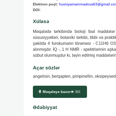
Elektron poçt:
husniyamammadova63@gmail.co
DOI:
Xülasə
Məqalədə tərkibində bioloji fəal maddələr
xüsusiyyətləri, botaniki tərkibi, tibbi və pra
şəkildə 4 furokumarin törəməsi - C11H6 O3
alınmışdır. İQ -, 1 H NMR - spektrlərinin aşk
sübut olunmuşdur ki, təyin edilmiş maddələrin 
Açar sözlər
angelisin, berqapten, pimpinellin, oksipeyse
📄 Məqaləyə baxın
👁
366
Ədəbiyyat