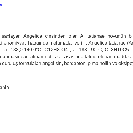
m
 saxlayan Angelica cinsindən olan A. tatianae növünün biol
ktiki əhəmiyyəti haqqında məlumatlar verilir. Angelica tatianae (A
 , ə.t.138,0-140,0°С; C12H8 O4 , ə.t.188-190°С; C13H10O5 ,
arlanmasından alınan nəticələr əsasında tətqiq olunan maddələr
quruluş formulaları angelisin, berqapten, pimpinellin və oksipey
danin