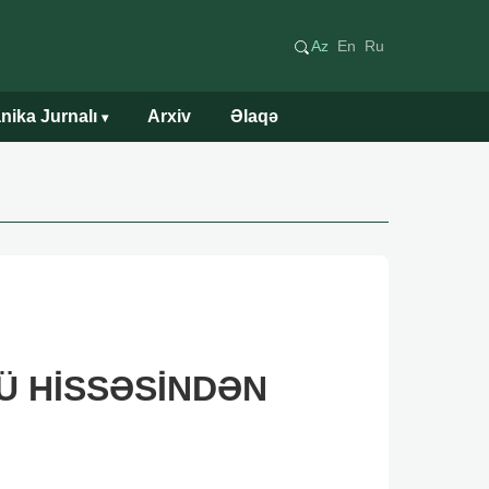
Az
En
Ru
nika Jurnalı
Arxiv
Əlaqə
▾
Ü HİSSƏSİNDƏN