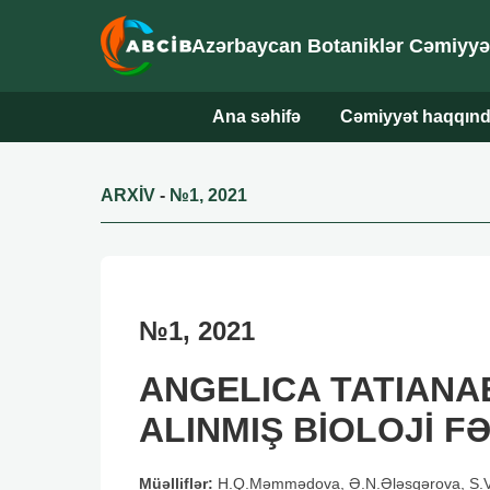
Azərbaycan Botaniklər Cəmiyyəti
Ana səhifə
Cəmiyyət haqqın
ARXİV
-
№1, 2021
№1, 2021
ANGELICA TATIANA
ALINMIŞ BİOLOJİ 
Müəlliflər:
H.Q.Məmmədova, Ə.N.Ələsgərova, S.V