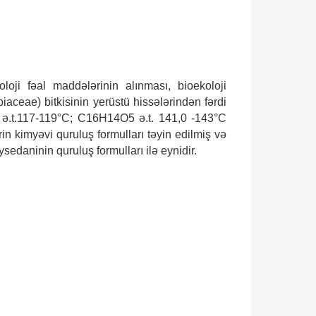
oji fəal maddələrinin alınması, bioekoloji
piaceae) bitkisinin yerüstü hissələrindən fərdi
 ə.t.117-119°С; C16H14O5 ə.t. 141,0 -143°С
in kimyəvi quruluş formulları təyin edilmiş və
sedaninin quruluş formulları ilə eynidir.