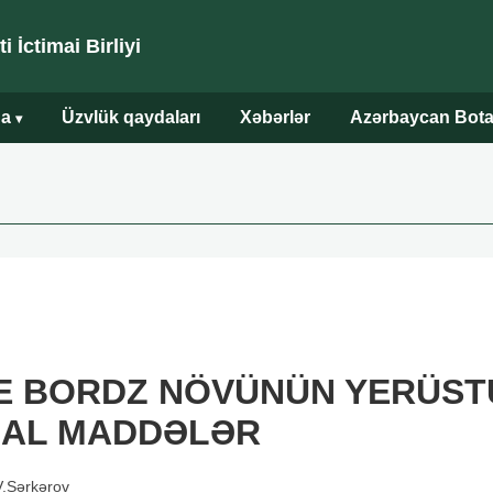
 İctimai Birliyi
da
Üzvlük qaydaları
Xəbərlər
Azərbaycan Bota
▾
E BORDZ NÖVÜNÜN YERÜST
FƏAL MADDƏLƏR
.Sərkərov