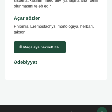
sistematikasının inteqrativ yanaşmalarla təhlil
olunmasını tələb edir.
Açar sözlər
Phlomis, Eremostachys, morfologiya, herbari,
takson
📄 Məqaləyə baxın
👁
337
Ədəbiyyat
↑