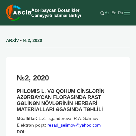
Azərbaycan Botaniklər
Az
En
Ru
Cəmiyyəti İctimai Birliyi
-
ARXİV
№2, 2020
№2, 2020
PHLOMIS L. VƏ QOHUM CİNSLƏRİN
AZƏRBAYCAN FLORASINDA RAST
GƏLİNƏN NÖVLƏRİNİN HERBARİ
MATERİALLARI ƏSASINDA TƏHLİLİ
Müəlliflər:
L.Z. İsgəndərova, R.A. Səlimov
Elektron poçt:
resad_selimov@yahoo.com
DOI: