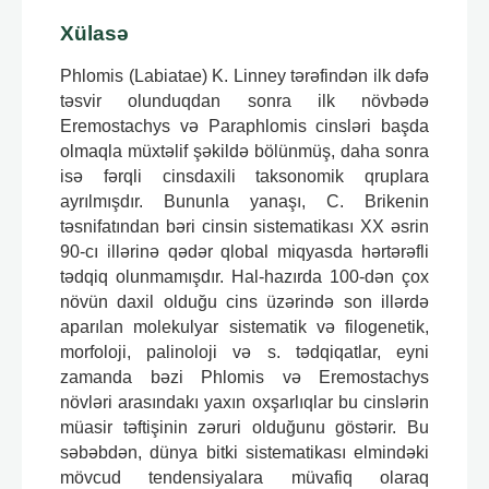
Xülasə
Phlomis (Labiatae) K. Linney tərəfindən ilk dəfə
təsvir olunduqdan sonra ilk növbədə
Eremostachys və Paraphlomis cinsləri başda
olmaqla müxtəlif şəkildə bölünmüş, daha sonra
isə fərqli cinsdaxili taksonomik qruplara
ayrılmışdır. Bununla yanaşı, C. Brikenin
təsnifatından bəri cinsin sistematikası XX əsrin
90-cı illərinə qədər qlobal miqyasda hərtərəfli
tədqiq olunmamışdır. Hal-hazırda 100-dən çox
növün daxil olduğu cins üzərində son illərdə
aparılan molekulyar sistematik və filogenetik,
morfoloji, palinoloji və s. tədqiqatlar, eyni
zamanda bəzi Phlomis və Eremostachys
növləri arasındakı yaxın oxşarlıqlar bu cinslərin
müasir təftişinin zəruri olduğunu göstərir. Bu
səbəbdən, dünya bitki sistematikası elmindəki
mövcud tendensiyalara müvafiq olaraq