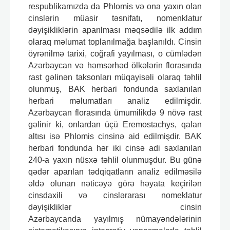
respublikamızda da Phlomis və ona yaxın olan
cinslərin müasir təsnifatı, nomenklatur
dəyişikliklərin aparılması məqsədilə ilk addım
olaraq məlumat toplanılmağa başlanıldı. Cinsin
öyrənilmə tarixi, coğrafi yayılması, o cümlədən
Azərbaycan və həmsərhəd ölkələrin florasında
rast gəlinən taksonları müqayisəli olaraq təhlil
olunmuş, BAK herbari fondunda saxlanılan
herbari məlumatları analiz edilmişdir.
Azərbaycan florasında ümumilikdə 9 növə rast
gəlinir ki, onlardan üçü Eremostachys, qalan
altısı isə Phlomis cinsinə aid edilmişdir. BAK
herbari fondunda hər iki cinsə adi saxlanılan
240-a yaxın nüsxə təhlil olunmuşdur. Bu günə
qədər aparılan tədqiqatların analiz edilməsilə
əldə olunan nəticəyə görə həyata keçirilən
cinsdaxili və cinslərarası nomeklatur
dəyişikliklər cinsin
Azərbaycanda yayılmış nümayəndələrinin