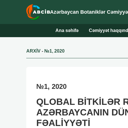
Azərbaycan Botaniklər Cəmiyyəti
Ana səhifə
Cəmiyyət haqqın
ARXİV
-
№1, 2020
№1, 2020
QLOBAL BİTKİLƏR 
AZƏRBAYCANIN DÜ
FƏALİYYƏTİ