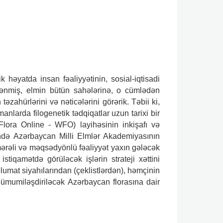
 həyatda insan fəaliyyətinin, sosial-iqtisadi
tlənmiş, elmin bütün sahələrinə, o cümlədən
əzahürlərini və nəticələrini görərik. Təbii ki,
arda filogenetik tədqiqatlar uzun tarixi bir
Flora Online - WFO) layihəsinin inkişafı və
ində Azərbaycan Milli Elmlər Akademiyasının
mərəli və məqsədyönlü fəaliyyət yaxın gələcək
stiqamətdə görüləcək işlərin strateji xəttini
lumat siyahılarından (çeklistlərdən), həmçinin
ümumiləşdiriləcək Azərbaycan florasına dair