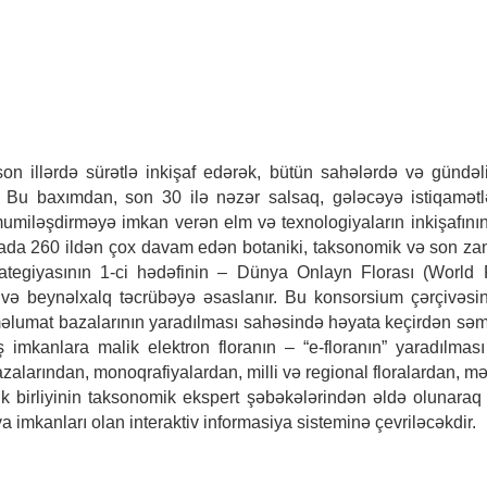
n illərdə sürətlə inkişaf edərək, bütün sahələrdə və gündəlik
ir. Bu baxımdan, son 30 ilə nəzər salsaq, gələcəyə istiqamə
mumiləşdirməyə imkan verən elm və texnologiyaların inkişafının t
a 260 ildən çox davam edən botaniki, taksonomik və son zamanl
rategiyasının 1-ci hədəfinin – Dünya Onlayn Florası (World 
ur və beynəlxalq təcrübəyə əsaslanır. Bu konsorsium çərçivəs
 məlumat bazalarının yaradılması sahəsində həyata keçirdən sə
mkanlara malik elektron floranın – “e-floranın” yaradılması i
larından, monoqrafiyalardan, milli və regional floralardan, mə
 birliyinin taksonomik ekspert şəbəkələrindən əldə olunaraq 
 imkanları olan interaktiv informasiya sisteminə çevriləcəkdir.