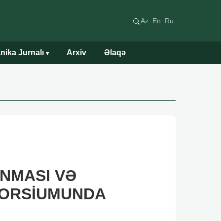
Az
En
Ru
nika Jurnalı
Arxiv
Əlaqə
▾
ANMASI VƏ
SORSİUMUNDA