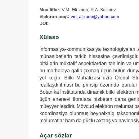
Müəlliflər:
V.M. Əli-zadə, R.A. Səlimov
Elektron poçt:
vm_alizade@yahoo.com
DOI:
Xülasə
İnformasiya-kommunikasiya texnologiyaları so
münasibətlərin tərkib hissəsinə çevrilmişd
bitkilərin müxtəlif aspektlərdən təhlinin və ü
bu mərhələyə gəlib çıxmaq üçün bütün dünyad
yol keçib. Bitki Mühafizəsi üzrə Qlobal St
reallaşdırılması bu prinsip üzərində qurul
Botanika İnstitutunda dinamik bitki elektron
üçün ənənəvi floralara nisbətən daha geniş i
müəyyənləşdirir. Mövcud elektron məlumat baza
koordinasiya olunmuş beynəlxalq taksonomik
məlumatlar həm də güclü axtarış və naviqasiya
Açar sözlər