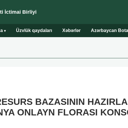
 İctimai Birliyi
da
Üzvlük qaydaları
Xəbərlər
Azərbaycan Bota
▾
RESURS BAZASININ HAZIRL
NYA ONLAYN FLORASI KON