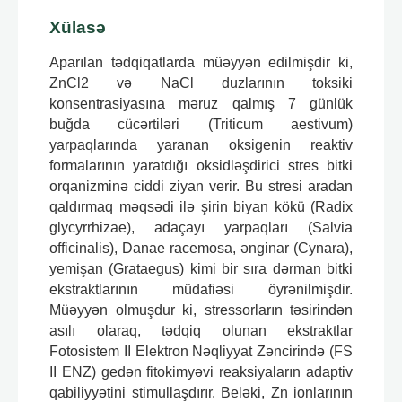
Xülasə
Aparılan tədqiqatlarda müəyyən edilmişdir ki,
ZnCl2 və NaCl duzlarının toksiki
konsentrasiyasına məruz qalmış 7 günlük
buğda cücərtiləri (Triticum aestivum)
yarpaqlarında yaranan oksigenin reaktiv
formalarının yaratdığı oksidləşdirici stres bitki
orqanizminə ciddi ziyan verir. Bu stresi aradan
qaldırmaq məqsədi ilə şirin biyan kökü (Radix
glycyrrhizae), adaçayı yarpaqları (Salvia
officinalis), Danae racemosa, ənginar (Cynara),
yemişan (Grataegus) kimi bir sıra dərman bitki
ekstraktlarının müdafiəsi öyrənilmişdir.
Müəyyən olmuşdur ki, stressorların təsirindən
asılı olaraq, tədqiq olunan ekstraktlar
Fotosistem II Elektron Nəqliyyat Zəncirində (FS
II ENZ) gedən fitokimyəvi reaksiyaların adaptiv
qabiliyyətini stimullaşdırır. Beləki, Zn ionlarının