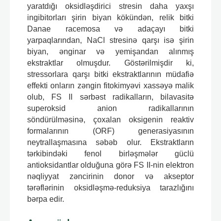
yaratdığı oksidləşdirici stresin daha yaxşı
ingibitorları şirin biyan kökündən, relik bitki
Danae racemosa və adaçayı bitki
yarpaqlarından, NaCl stresinə qarşı isə şirin
biyan, ənginar və yemişandan alınmış
ekstraktlar olmuşdur. Göstərilmişdir ki,
stressorlara qarşı bitki ekstraktlarının müdafiə
effekti onların zəngin fitokimyəvi xassəyə malik
olub, FS II sərbəst radikalların, bilavasitə
superoksid anion radikallarının
söndürülməsinə, çoxalan oksigenin reaktiv
formalarının (ORF) generasiyasının
neytrallaşmasına səbəb olur. Ekstraktların
tərkibindəki fenol birləşmələr güclü
antioksidantlar olduğuna görə FS II-nin elektron
nəqliyyat zəncirinin donor və akseptor
tərəflərinin oksidləşmə-reduksiya tarazlığını
bərpa edir.