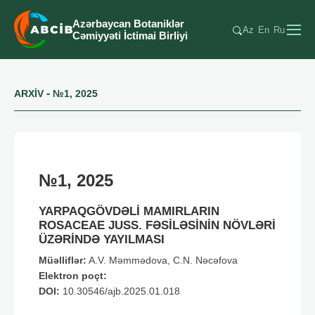
Azərbaycan Botaniklər
Az
En
Ru
Cəmiyyəti İctimai Birliyi
-
ARXİV
№1, 2025
№1, 2025
YARPAQGÖVDƏLİ MAMIRLARIN
ROSACEAE JUSS. FƏSİLƏSİNİN NÖVLƏRİ
ÜZƏRİNDƏ YAYILMASI
Müəlliflər:
A.V. Məmmədova, C.N. Nəcəfova
Elektron poçt:
DOI:
10.30546/ajb.2025.01.018