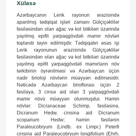
Xülasə
Azərbaycanın Lerik rayonun ərazisində
aparılmış tədqiqat işləri zamanı Gülçiçəklilər
fəsiləsindən olan ağac və kol bitkiləri üzərində
yayılmış epifit yarpaqgövdəli mamır növləri
toplanıb təyin edilmişdir. Tədqiqatın əsas işi
Lerik rayonunun ərazisində Gülçiçəklilər
fəsiləsindən olan ağac və kol bitkiləri üzərində
yayılmış epifit yarpaqgövdəli mamırların növ
tərkibinin öyrənilməsi və Azərbaycan üçün
nadir brioloji növlərin müəyyən edilməsidir.
Nəticədə Azərbaycan brioflorası üçün 2
fəsiləyə, 3 cinsə aid olan 3 yarpaqgövdəli
mamır növü müəyyən olunmuşdur. Həmin
növlər: Dicranaceae Schimp. fəsiləsinə,
Dicranum Hedw. cinsinə aid Dicranum
scoparium Hedw; həmin fəsilənin
Paraleucobryum (Lindb. ex Limpr.) Peterfi
cinsinə aid Paraleucobryum longifolium (Ehrh.