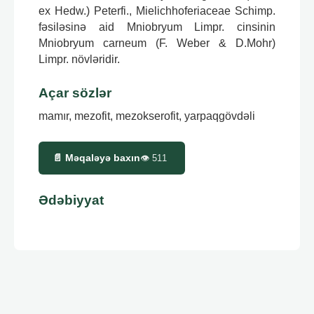
ex Hedw.) Peterfi., Mielichhoferiaceae Schimp.
fəsiləsinə aid Mniobryum Limpr. cinsinin
Mniobryum carneum (F. Weber & D.Mohr)
Limpr. növləridir.
Açar sözlər
mamır, mezofit, mezokserofit, yarpaqgövdəli
📄 Məqaləyə baxın
👁
511
Ədəbiyyat