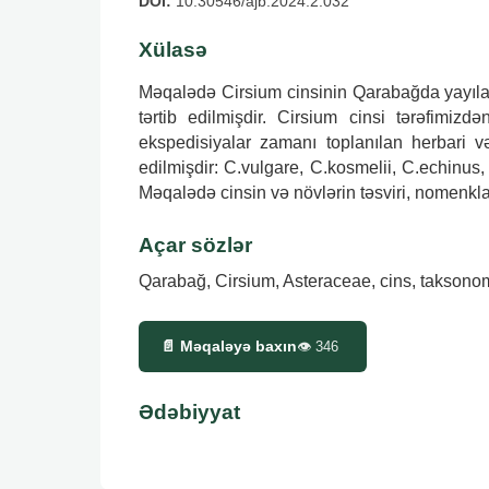
DOI:
10.30546/ajb.2024.2.032
Xülasə
Məqalədə Cirsium cinsinin Qarabağda yayılan n
tərtib edilmişdir. Cirsium cinsi tərəfimizd
ekspedisiyalar zamanı toplanılan herbari
edilmişdir: C.vulgare, C.kosmelii, C.echinus
Məqalədə cinsin və növlərin təsviri, nomenklat
Açar sözlər
Qarabağ, Cirsium, Asteraceae, cins, taksono
📄 Məqaləyə baxın
👁
346
Ədəbiyyat