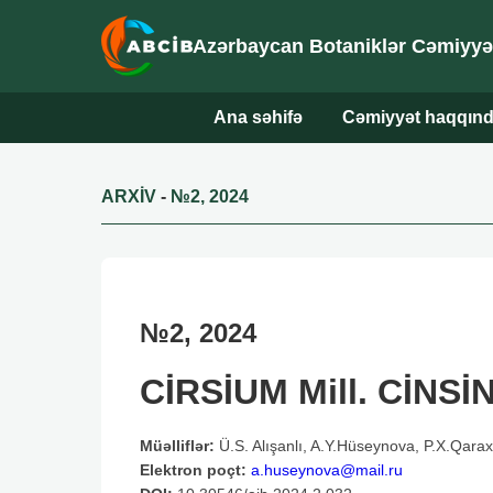
Azərbaycan Botaniklər Cəmiyyəti
Ana səhifə
Cəmiyyət haqqın
ARXİV
-
№2, 2024
№2, 2024
CİRSİUM Mill. CİN
Müəlliflər:
Ü.S. Alışanlı, A.Y.Hüseynova, P.X.Qarax
Elektron poçt:
a.huseynova@mail.ru