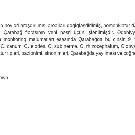
övləri araşdırılmış, arealları dəqiqləşdirilmiş, nomenklatur dəy
ən Qarabağ florasının yeni nəşri üçün işlənilmişdir. Ədəbiyy
 və monitorinq məlumatları əsasında Qarabağda bu cinsin 
, C. canum, C. elodes, C. subinerme, C. rhizocephalum, C.obva
ur tipləri, bazionimi, sinonimləri, Qarabağda yayılması və coğraf
miya