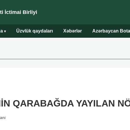
 İctimai Birliyi
da
Üzvlük qaydaları
Xəbərlər
Azərbaycan Bota
▾
SİNİN QARABAĞDA YAYILAN N
ani