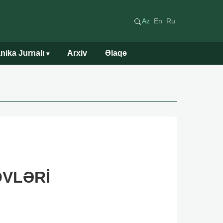
Az
En
Ru
nika Jurnalı
Arxiv
Əlaqə
▾
ÖVLƏRİ