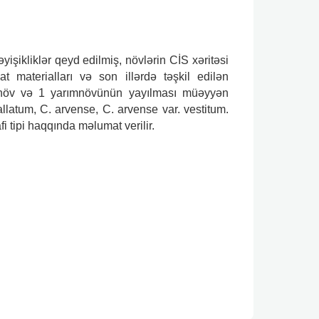
işikliklər qeyd edilmiş, növlərin CİS xəritəsi
at materialları və son illərdə təşkil edilən
9 növ və 1 yarımnövünün yayılması müəyyən
llatum, C. arvense, C. arvense var. vestitum.
i tipi haqqında məlumat verilir.