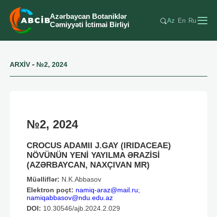
Azərbaycan Botaniklər
Az
En
Ru
Cəmiyyəti İctimai Birliyi
-
ARXİV
№2, 2024
№2, 2024
CROCUS ADAMII J.GAY (IRIDACEAE)
NÖVÜNÜN YENİ YAYILMA ƏRAZİSİ
(AZƏRBAYCAN, NAXÇIVAN MR)
Müəlliflər:
N.K.Abbasov
Elektron poçt:
namiq-araz@mail.ru;
namiqabbasov@ndu.edu.az
DOI:
10.30546/ajb.2024.2.029