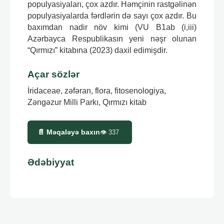
populyasiyaları, çox azdır. Həmçinin rastgəlinən
populyasiyalarda fərdlərin də sayı çox azdır. Bu
baxımdan nadir növ kimi (VU B1ab (i,iii)
Azərbayca Respublikasın yeni nəşr olunan
“Qırmızı” kitabına (2023) daxil edimişdir.
Açar sözlər
İridaceae, zəfəran, flora, fitosenologiya,
Zəngəzur Milli Parkı, Qırmızı kitab
📄 Məqaləyə baxın
👁
337
Ədəbiyyat