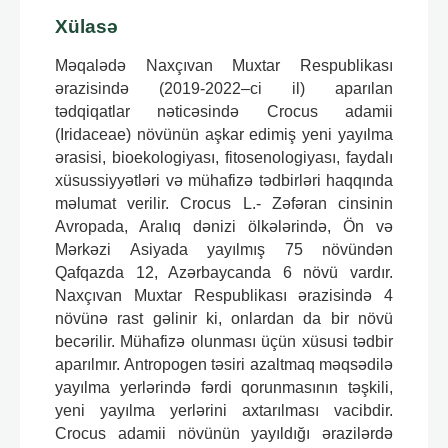
Xülasə
Məqalədə Naxçıvan Muxtar Respublikası
ərazisində (2019-2022–ci il) aparılan
tədqiqatlar nəticəsində Crocus adamii
(Iridaceae) növünün aşkar edimiş yeni yayılma
ərasisi, bioekologiyası, fitosenologiyası, faydalı
xüsussiyyətləri və mühafizə tədbirləri haqqında
məlumat verilir. Crocus L.- Zəfəran cinsinin
Avropada, Aralıq dənizi ölkələrində, Ön və
Mərkəzi Asiyada yayılmış 75 növündən
Qafqazda 12, Azərbaycanda 6 növü vardır.
Naxçıvan Muxtar Respublikası ərazisində 4
növünə rast gəlinir ki, onlardan da bir növü
becərilir. Mühafizə olunması üçün xüsusi tədbir
aparılmır. Antropogеn təsiri azaltmaq məqsədilə
yayılma yеrlərində fərdi qorunmasının təşkili,
yеni yayılma yеrlərini axtarılması vacibdir.
Crocus adamii növünün yayıldığı ərazilərdə