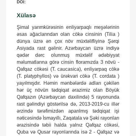
DOI:
Xülasə
Şimal yarımkürəsinin enliyarpaqlı meşələrinin
əsas ağaclarından olan cökə cinsinin (Tilia )
dünya üzrə ən çox növ müxtəlifliyinə Şərqi
Asiyada rast gəlinir. Azərbaycan üzrə indiyə
qədər dərc olunmuş müxtəlif ədəbiyyat
məlumatlarına görə cinsin floramızda 3 növü -
Qafqaz cökəsi (T. caucasica), enliyarpaq cökə
(T. platyphyllos) və ürəkvari cökə (T. cordata )
yayılmışdır. Həmin mənbələrdə adları çəkilən
hər üç növün tədqiqat ərazimiz olan Böyük
Qafqazın (Azərbaycan daxilində) 5 rayonunda
rast gəlindiyi göstərilsə də, 2013-2019-cu illər
ərzində tərəfimizdən aparılmış tədqiqat işi
nəticəsində İsmayıllı, Zaqatala və Şəki rayonları
ərazisində təbii halda yalnız Qafqaz cökəsi,
Quba və Qusar rayonlarında isə 2 - Qafqaz və