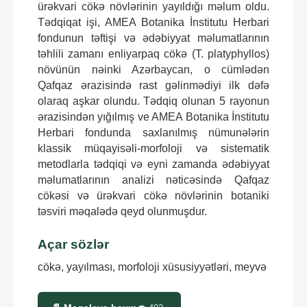
ürəkvari cökə növlərinin yayıldığı məlum oldu.
Tədqiqat işi, AMEA Botanika İnstitutu Herbari
fondunun təftişi və ədəbiyyat məlumatlarının
təhlili zamanı enliyarpaq cökə (T. platyphyllos)
növünün nəinki Azərbaycan, o cümlədən
Qafqaz ərazisində rast gəlinmədiyi ilk dəfə
olaraq aşkar olundu. Tədqiq olunan 5 rayonun
ərazisindən yığılmış ve AMEA Botanika İnstitutu
Herbari fondunda saxlanılmış nümunələrin
klassik müqayisəli-morfoloji və sistematik
metodlarla tədqiqi və eyni zamanda ədəbiyyat
məlumatlarının analizi nəticəsində Qafqaz
cökəsi və ürəkvari cökə növlərinin botaniki
təsviri məqalədə qeyd olunmuşdur.
Açar sözlər
cökə, yayılması, morfoloji xüsusiyyətləri, meyvə