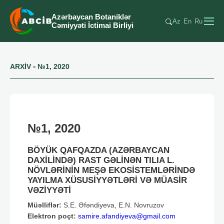
Azərbaycan Botaniklər
Az
En
Ru
Cəmiyyəti İctimai Birliyi
-
ARXİV
№1, 2020
№1, 2020
BÖYÜK QAFQAZDA (AZƏRBAYCAN
DAXİLİNDƏ) RAST GƏLİNƏN TILIA L.
NÖVLƏRİNİN MEŞƏ EKOSİSTEMLƏRİNDƏ
YAYILMA XÜSUSİYYƏTLƏRİ VƏ MÜASİR
VƏZİYYƏTİ
Müəlliflər:
S.E. Əfəndiyeva, E.N. Novruzov
Elektron poçt:
samire.afandiyeva@gmail.com